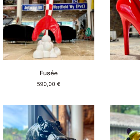
Fusée
590,00
€