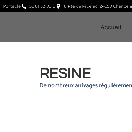
Portable:
06 81 52 08 51
8 Rte de Riberac, 24650 Chancel
Accueil
RESINE
De nombreux arrivages régulièremen