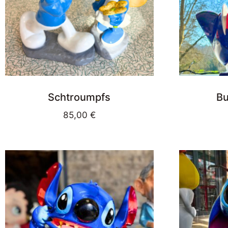
Schtroumpfs
Bu
85,00
€