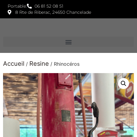
Portable:
06 81 52 08 51
8 Rte de Riberac, 24650 Chancelade
Accueil
Resine
/
/ Rhinocéros