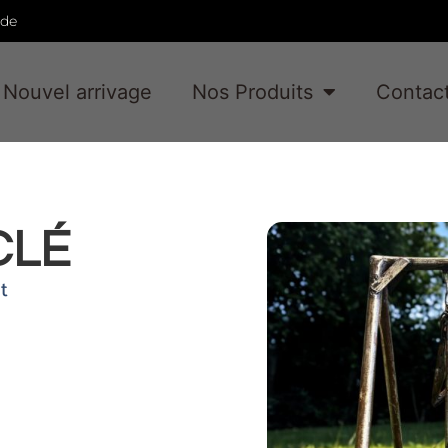
ade
Nouvel arrivage
Nos Produits
Contac
CLÉ
t