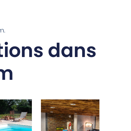
m.
ions dans
om