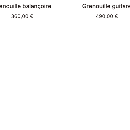
enouille balançoire
Grenouille guitar
360,00
€
490,00
€