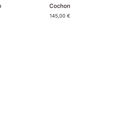
e
Cochon
145,00
€