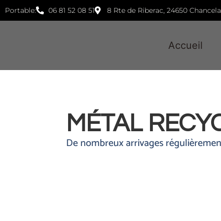
Portable:
06 81 52 08 51
8 Rte de Riberac, 24650 Chancel
Accueil
MÉTAL RECY
De nombreux arrivages régulièremen