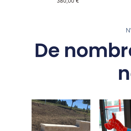
380,00
€
N
De nombr
n