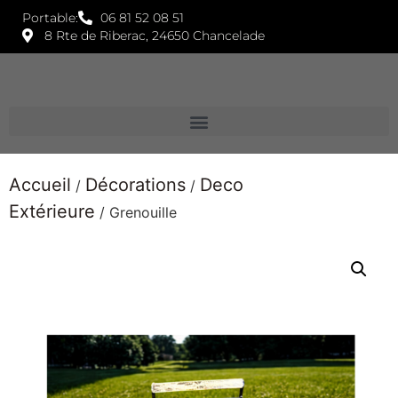
Portable:
06 81 52 08 51
8 Rte de Riberac, 24650 Chancelade
Accueil
Décorations
Deco
/
/
Extérieure
/ Grenouille