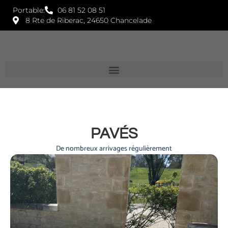
Portable:
06 81 52 08 51
8 Rte de Riberac, 24650 Chancelade
PAVÉS
De nombreux arrivages régulièrement