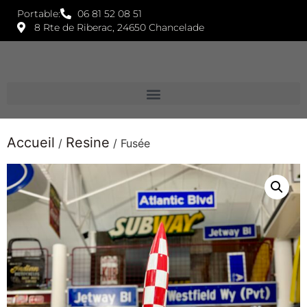
Portable:
06 81 52 08 51
8 Rte de Riberac, 24650 Chancelade
Accueil
Resine
/
/ Fusée