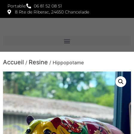
Portable:
06 81 52 08 51
8 Rte de Riberac, 24650 Chancelade
Accueil
Resine
/
/ Hippopotame