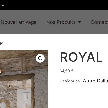
ade
Nouvel arrivage
Nos Produits
Contac
ge
ROYAL 
64,50
€
Autre Dall
Catégories :