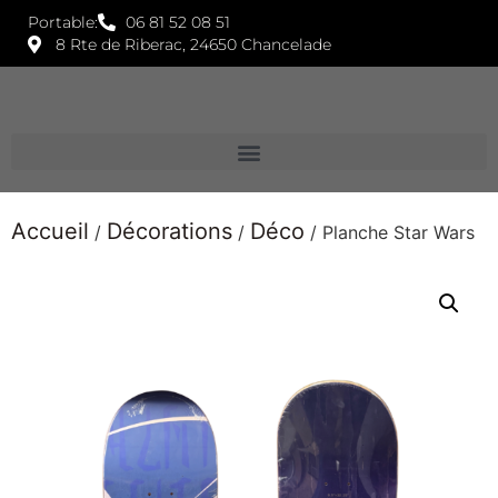
Portable:
06 81 52 08 51
8 Rte de Riberac, 24650 Chancelade
Accueil
Décorations
Déco
/
/
/ Planche Star Wars