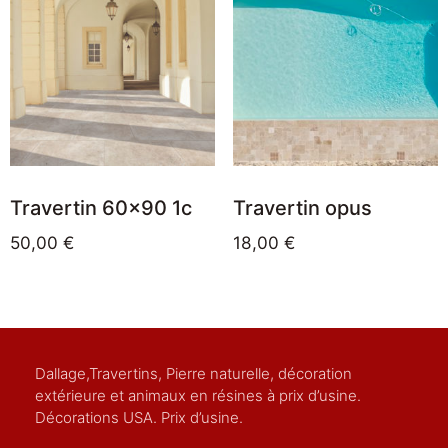
Travertin 60×90 1c
Travertin opus
50,00
€
18,00
€
Dallage,Travertins, Pierre naturelle, décoration
extérieure et animaux en résines à prix d’usine.
Décorations USA. Prix d’usine.