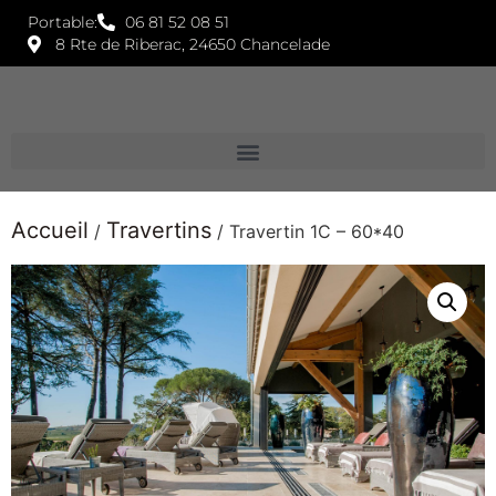
Portable:
06 81 52 08 51
8 Rte de Riberac, 24650 Chancelade
Accueil
Travertins
/
/ Travertin 1C – 60*40