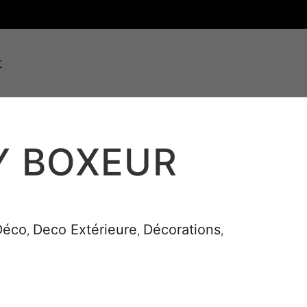
t
Y BOXEUR
Déco
Deco Extérieure
Décorations
,
,
,