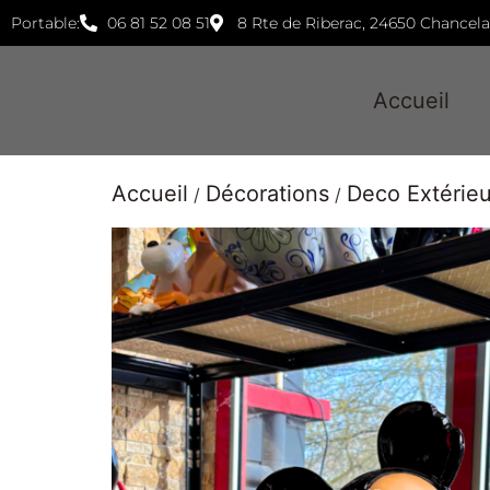
Portable:
06 81 52 08 51
8 Rte de Riberac, 24650 Chancel
Accueil
Accueil
Décorations
Deco Extérie
/
/