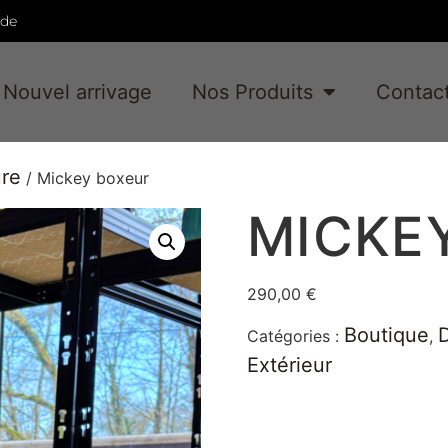
ade
Nouvel arrivage
Nos Produits
Contac
ure
/ Mickey boxeur
MICKE
290,00
€
Boutique
Catégories :
,
Extérieur