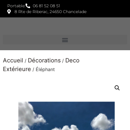
Portable:
06 81 52 08 51
8 Rte de Riberac, 24650 Chancelade
Accueil
Décorations
Deco
/
/
Extérieure
/ Éléphant