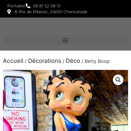
Portable:
06 81 52 08 51
8 Rte de Riberac, 24650 Chancelade
Accueil
Décorations
Déco
/
/
/ Betty Boop