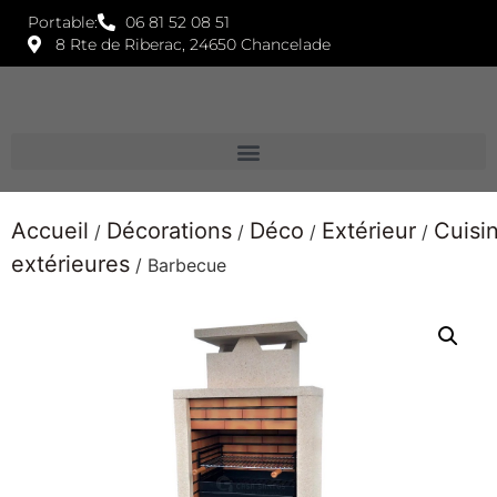
Portable:
06 81 52 08 51
8 Rte de Riberac, 24650 Chancelade
Accueil
Décorations
Déco
Extérieur
Cuisi
/
/
/
/
extérieures
/ Barbecue