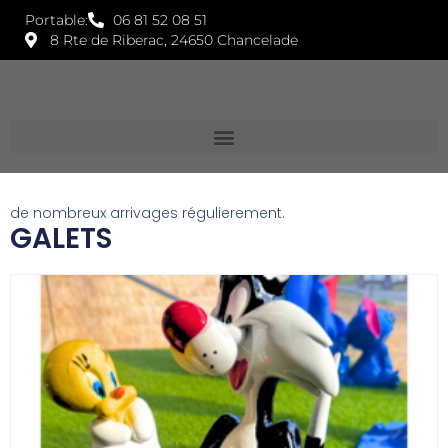
Portable:
06 81 52 08 51
8 Rte de Riberac, 24650 Chancelade
de nombreux arrivages régulierement.
GALETS