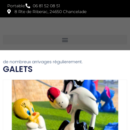
Portable:
06 81 52 08 51
8 Rte de Riberac, 24650 Chancelade
de nombreux arrivages régulierement.
GALETS