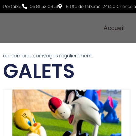
Portable:
06 81 52 08 51
8 Rte de Riberac, 24650 Chancel
Accueil
de nombreux arrivages régulierement.
GALETS