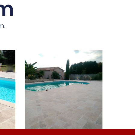
om
m.