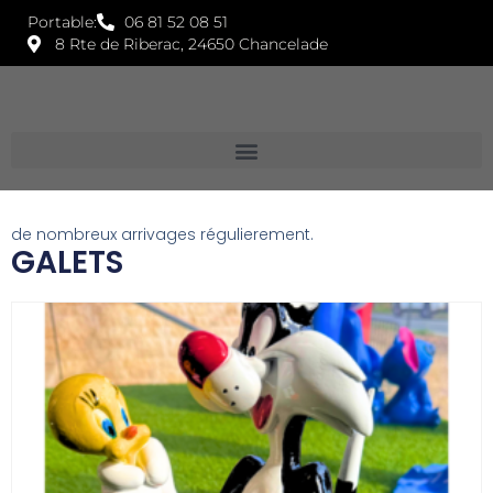
Portable:
06 81 52 08 51
8 Rte de Riberac, 24650 Chancelade
de nombreux arrivages régulierement.
GALETS