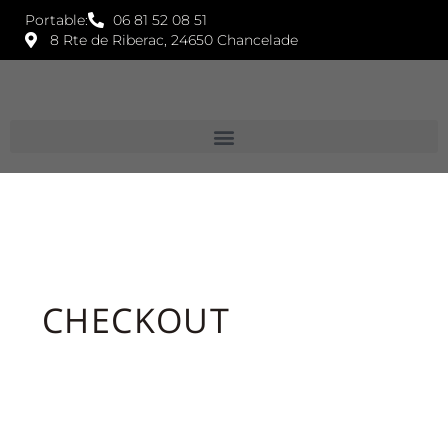
Portable:
06 81 52 08 51
8 Rte de Riberac, 24650 Chancelade
CHECKOUT